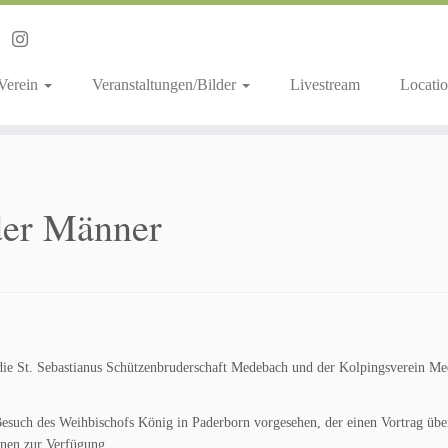
 Verein
Veranstaltungen/Bilder
Livestream
Locatio
der Männer
 die St. Sebastianus Schützenbruderschaft Medebach und der Kolpingsverein Med
 Besuch des Weihbischofs König in Paderborn vorgesehen, der einen Vortrag über 
onen zur Verfügung.