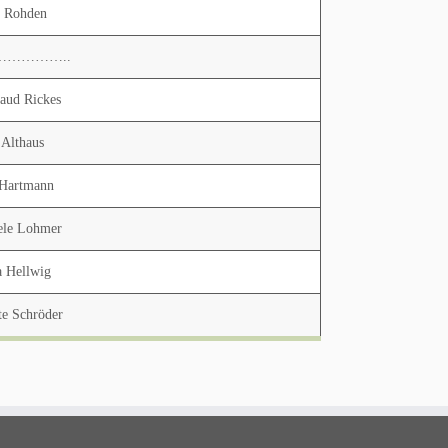
d Rohden
……………..
raud Rickes
 Althaus
 Hartmann
ele Lohmer
 Hellwig
te Schröder