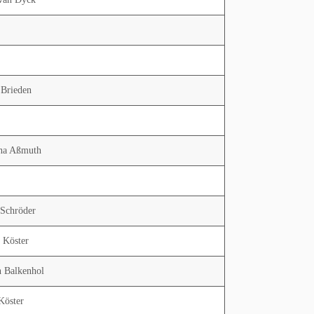
 Brieden
na Aßmuth
 Schröder
 Köster
n Balkenhol
Köster