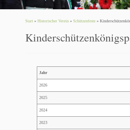
Start
»
Historischer Verein
»
Schützenfeste
»
Kinderschützenkö
Kinderschützenkönigsp
Jahr
2026
2025
2024
2023