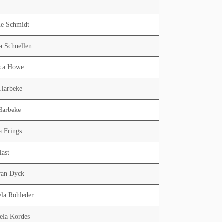
……………..
e Schmidt
a Schnellen
ca Howe
 Harbeke
 Harbeke
a Frings
Hast
 van Dyck
la Rohleder
ela Kordes