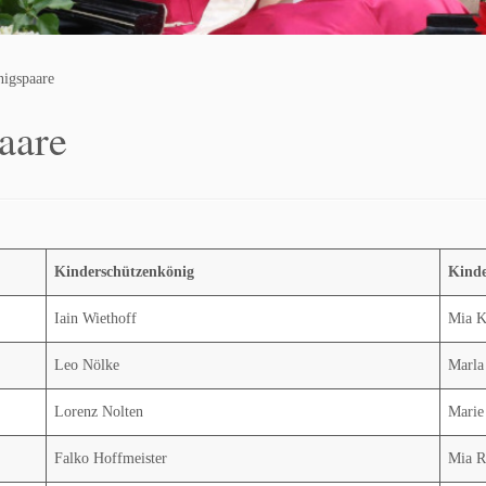
nigspaare
aare
Kinderschützenkönig
Kinde
Iain Wiethoff
Mia K
Leo Nölke
Marla
Lorenz Nolten
Marie
Falko Hoffmeister
Mia R