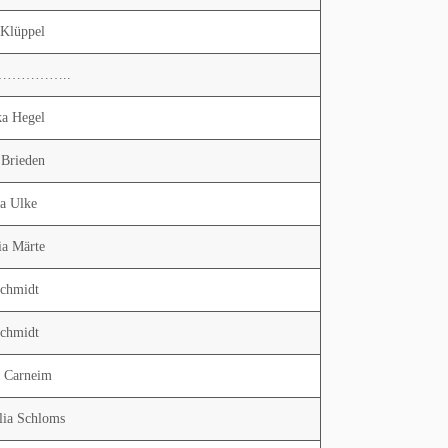
 Klüppel
……………..
a Hegel
 Brieden
a Ulke
ia Märte
Schmidt
Schmidt
d Carneim
lia Schloms