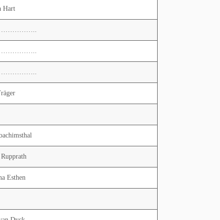
a Hart
……………..
……………..
……………..
Träger
Joachimsthal
 Rupprath
na Esthen
van Dyck