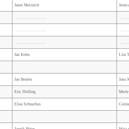
Janni Merznich
Jessic
…………………..
……
…………………..
……
…………………..
……
Jan Kohn
Lisa 
Jan Beulen
Jana 
Eric Drilling
Merle
Elias Schnurbus
Corin
Jannik Büter
Maja 