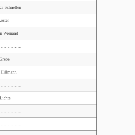
ca Schnellen
Köster
in Wienand
……………..
 Grebe
 Hillmann
……………..
Lichte
……………..
……………..