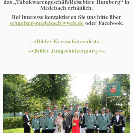
das „Tabakwarengeschäft/Reisebüro Humberg“ in
Medebach erhältlich.
Bei Interesse kontaktieren Sie uns bitte über
schuetzen-medebach@web.de
oder Facebook.
–>Bilder Kreisschützenfest<–
–>Bilder Jungschützenparty<–