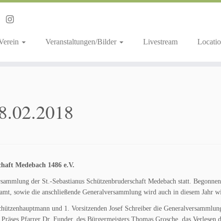
 Verein
Veranstaltungen/Bilder
Livestream
Locatio
8.02.2018
chaft Medebach 1486 e.V.
ersammlung der St.-Sebastianus Schützenbruderschaft Medebach statt. Begonn
amt, sowie die anschließende Generalversammlung wird auch in diesem Jahr w
chützenhauptmann und 1. Vorsitzenden Josef Schreiber die Generalversammlun
 Präses Pfarrer Dr. Funder, des Bürgermeisters Thomas Grosche, das Verlesen d