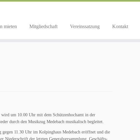
n mieten
Mitgliedschaft
Vereinssatzung
Kontakt
en wird um 10.00 Uhr mit dem Schützenhochamt in der
ieder durch den Musikzug Medebach musikalisch begleitet.
g gegen 11.30 Uhr im Kolpinghaus Medebach eröffnet und die
er Niederschrift der letzten Generalversammlung, Geschäfts-