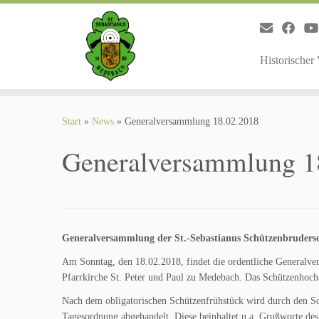
Zum
Inhalt
springen
Historischer
Start
»
News
»
Generalversammlung 18.02.2018
Generalversammlung 1
Generalversammlung der St.-Sebastianus Schützenbruders
Am Sonntag, den 18.02.2018, findet die ordentliche Generalv
Pfarrkirche St. Peter und Paul zu Medebach. Das Schützenhoch
Nach dem obligatorischen Schützenfrühstück wird durch den S
Tagesordnung abgehandelt. Diese beinhaltet u.a. Grußworte des