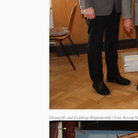
Ehrung 60- und 65-jährige Mitgliedschaft // Foto: Kersti