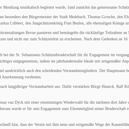
Musikzug musikalisch begleitet wurde, fand zunächst das gemeinsame Schütze
n besonders den Bürgermeister der Stadt Medebach, Thomas Grosche, den Ehr
rkus Lübbert, den Jungschützenkönig Finn Beulen, alle ehemaligen Könige un
Veranstaltungen Revue passieren und bemängelte die rückläufige Teilnahme an S
ützen und nicht nur zum Schützenfest zu erscheinen. Nach dem Gedenken an 16
 bei der St. Sebastianus Schützenbruderschaft für ihr Engagement im vergange
Wichtiges entgegensetzen, indem sie jahrhundertealte Ideale mit zeitgemäßer An
d ausdrücklich auch den scheidenden Vorstandsmitgliedern. Der Hauptmann beto
nd Anerkennung verdienen.
ach langjähriger Vorstandsarbeit aus. Dafür verstärken Börge Huneck, Ralf Kö
as van Dyck mit einer einstimmigen Wiederwahl für die nächsten drei Jahre 
 heraus wurde er für sein Engagement zum Ehrenmitglied seiner Bruderschaft er
chnell klar, dass der Verein mit ihm neue und zeitgemäße Wege der Kassenführ