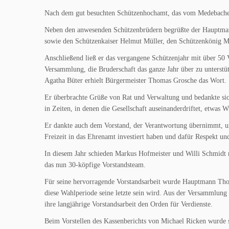
Nach dem gut besuchten Schützenhochamt, das vom Medebacher 
Neben den anwesenden Schützenbrüdern begrüßte der Hauptman
sowie den Schützenkaiser Helmut Müller, den Schützenkönig Ma
Anschließend ließ er das vergangene Schützenjahr mit über 50 
Versammlung, die Bruderschaft das ganze Jahr über zu unterst
Agatha Büter erhielt Bürgermeister Thomas Grosche das Wort.
Er überbrachte Grüße von Rat und Verwaltung und bedankte sich
in Zeiten, in denen die Gesellschaft auseinanderdriftet, etwas 
Er dankte auch dem Vorstand, der Verantwortung übernimmt, un
Freizeit in das Ehrenamt investiert haben und dafür Respekt u
In diesem Jahr schieden Markus Hofmeister und Willi Schmidt n
das nun 30-köpfige Vorstandsteam.
Für seine hervorragende Vorstandsarbeit wurde Hauptmann Thom
diese Wahlperiode seine letzte sein wird. Aus der Versammlung
ihre langjährige Vorstandsarbeit den Orden für Verdienste.
Beim Vorstellen des Kassenberichts von Michael Ricken wurde s