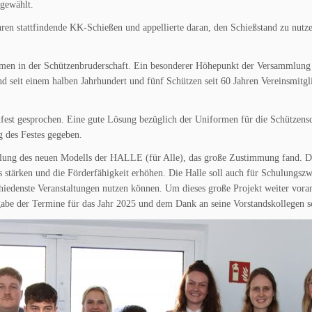
gewählt.
 Jahren stattfindende KK-Schießen und appellierte daran, den Schießstand zu n
n in der Schützenbruderschaft. Ein besonderer Höhepunkt der Versammlung w
d seit einem halben Jahrhundert und fünf Schützen seit 60 Jahren Vereinsmitglie
nfest gesprochen. Eine gute Lösung bezüglich der Uniformen für die Schütze
g des Festes gegeben.
tellung des neuen Modells der HALLE (für Alle), das große Zustimmung fand. D
nis stärken und die Förderfähigkeit erhöhen. Die Halle soll auch für Schulung
schiedenste Veranstaltungen nutzen können. Um dieses große Projekt weiter vora
abe der Termine für das Jahr 2025 und dem Dank an seine Vorstandskollegen 