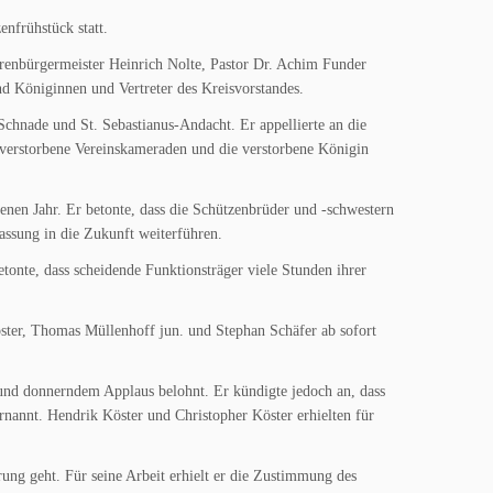
nfrühstück statt.
enbürgermeister Heinrich Nolte, Pastor Dr. Achim Funder
d Königinnen und Vertreter des Kreisvorstandes.
chnade und St. Sebastianus-Andacht. Er appellierte an die
 verstorbene Vereinskameraden und die verstorbene Königin
nen Jahr. Er betonte, dass die Schützenbrüder und -schwestern
passung in die Zukunft weiterführen.
nte, dass scheidende Funktionsträger viele Stunden ihrer
ster, Thomas Müllenhoff jun. und Stephan Schäfer ab sofort
und donnerndem Applaus belohnt. Er kündigte jedoch an, dass
nannt. Hendrik Köster und Christopher Köster erhielten für
ung geht. Für seine Arbeit erhielt er die Zustimmung des