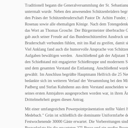
Traditionell begann die Generalversammlung der St. Sebastia
untermalt wurde. Neben den anwesenden Schützenbrüdern begrü
den Präses der Schützenbruderschaft Pastor Dr. Achim Funder,
Rosenau sowie alle ehemaligen Könige. Nach dem Totengedenken
das Wort an Thomas Grosche. Der Bürgermeister überbrachte Gr
gab auch seiner Freude auf das Bundesschützenfest Ausdruck und 
Bruderschaft verbunden fühlen, mit ins Rad zu greifen, damit 
Viel Anklang fand auch die humorvolle Ansprache von Schützenpr
Aufgaben bewältigen werden. Anschließend gab der Adjutant Th
den Schießstand mit engagierter Schießtruppe und modernem Sch
und dem gesamten Vorstand die Entlastung. Anschließend wurd
gewählt. Im Anschluss begrüßte Hauptmann Helfrich die 25 Neu
bedankte sich im weiteren Verlauf der Versammlung bei den Mit
Padberg und Stefan Kuhnhenn aus dem Vorstand ausscheiden we
seines ersten Amtsjahres ausgesprochen worden war, in ihren Ä
Drittelmehrheit gegen diesen Antrag.
Mit einer umfangreichen Powerpointpräsentation stellte Valeri 
Medebach.“ Grün ist schließlich die dominante Uniformfarbe 
Festwochenende 30000 Gäste erwartet. Die Vorbereitungen sind i
Busparkplatz für die erwarteten 275 Busse und ein großes Progr