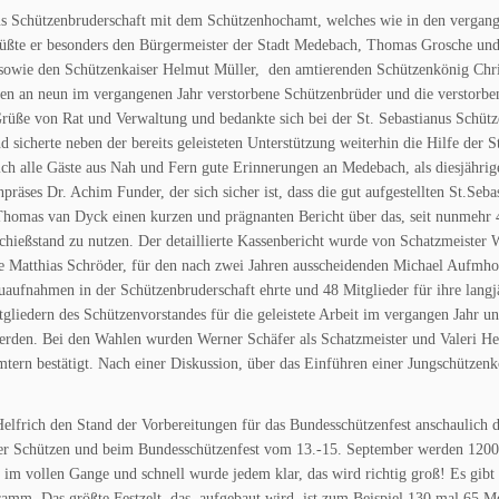
nus Schützenbruderschaft mit dem Schützenhochamt, welches wie in den verga
ßte er besonders den Bürgermeister der Stadt Medebach, Thomas Grosche und
 sowie den Schützenkaiser Helmut Müller, den amtierenden Schützenkönig Chr
 an neun im vergangenen Jahr verstorbene Schützenbrüder und die verstorbene
üße von Rat und Verwaltung und bedankte sich bei der St. Sebastianus Schüt
sicherte neben der bereits geleisteten Unterstützung weiterhin die Hilfe der St
sich alle Gäste aus Nah und Fern gute Erinnerungen an Medebach, als diesjähri
äses Dr. Achim Funder, der sich sicher ist, dass die gut aufgestellten St.Seba
omas van Dyck einen kurzen und prägnanten Bericht über das, seit nunmehr 47
ießstand zu nutzen. Der detaillierte Kassenbericht wurde von Schatzmeister W
e Matthias Schröder, für den nach zwei Jahren ausscheidenden Michael Aufmh
aufnahmen in der Schützenbruderschaft ehrte und 48 Mitglieder für ihre lang
gliedern des Schützenvorstandes für die geleistete Arbeit im vergangen Jahr u
rden. Bei den Wahlen wurden Werner Schäfer als Schatzmeister und Valeri He
mtern bestätigt. Nach einer Diskussion, über das Einführen einer Jungschützen
Helfrich den Stand der Vorbereitungen für das Bundesschützenfest anschaulich d
der Schützen und beim Bundesschützenfest vom 13.-15. September werden 120
m vollen Gange und schnell wurde jedem klar, das wird richtig groß! Es gibt z
amm. Das größte Festzelt, das aufgebaut wird, ist zum Beispiel 130 mal 65 Met