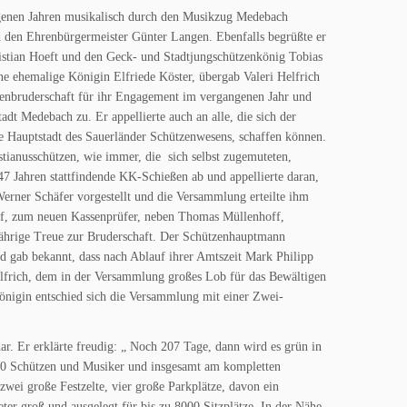
ngenen Jahren musikalisch durch den Musikzug Medebach
 den Ehrenbürgermeister Günter Langen. Ebenfalls begrüßte er
istian Hoeft und den Geck- und Stadtjungschützenkönig Tobias
 ehemalige Königin Elfriede Köster, übergab Valeri Helfrich
zenbruderschaft für ihr Engagement im vergangenen Jahr und
adt Medebach zu. Er appellierte auch an alle, die sich der
ge Hauptstadt des Sauerländer Schützenwesens, schaffen können.
stianusschützen, wie immer, die sich selbst zugemuteten,
 Jahren stattfindende KK-Schießen ab und appellierte daran,
erner Schäfer vorgestellt und die Versammlung erteilte ihm
of, zum neuen Kassenprüfer, neben Thomas Müllenhoff,
jährige Treue zur Bruderschaft. Der Schützenhauptmann
nd gab bekannt, dass nach Ablauf ihrer Amtszeit Mark Philipp
lfrich, dem in der Versammlung großes Lob für das Bewältigen
königin entschied sich die Versammlung mit einer Zwei-
ar. Er erklärte freudig: „ Noch 207 Tage, dann wird es grün in
00 Schützen und Musiker und insgesamt am kompletten
wei große Festzelte, vier große Parkplätze, davon ein
er groß und ausgelegt für bis zu 8000 Sitzplätze. In der Nähe