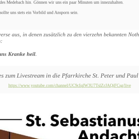
undes Medebach hin. Gönnen wir uns ein paar Minuten um innezuhalten.
ollte uns stets ein Vorbild und Ansporn sein.
rse aus, in denen zusätzlich zu den vierzehn bekannten Nothel
n:
 uns Kranke heil
.
es zum Livestream in die Pfarrkirche St. Peter und Pa
https://www.youtube.com/channel/UC9cIqlW3U7TslZrJAQiFCsg/live